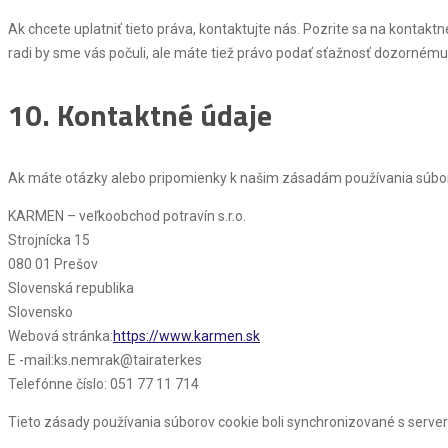
Ak chcete uplatniť tieto práva, kontaktujte nás. Pozrite sa na kontak
radi by sme vás počuli, ale máte tiež právo podať sťažnosť dozornému
10. Kontaktné údaje
Ak máte otázky alebo pripomienky k našim zásadám používania súboro
KARMEN – veľkoobchod potravín s.r.o.
Strojnícka 15
080 01 Prešov
Slovenská republika
Slovensko
Webová stránka:
https://www.karmen.sk
E -mail:
ks.nemrak@tairaterkes
Telefónne číslo: 051 77 11 714
Tieto zásady používania súborov cookie boli synchronizované s serv