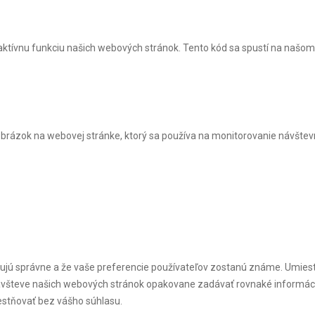
raktívnu funkciu našich webových stránok. Tento kód sa spustí na našom
 obrázok na webovej stránke, ktorý sa používa na monitorovanie návšte
ungujú správne a že vaše preferencie používateľov zostanú známe. Umi
ávšteve našich webových stránok opakovane zadávať rovnaké informáci
stňovať bez vášho súhlasu.