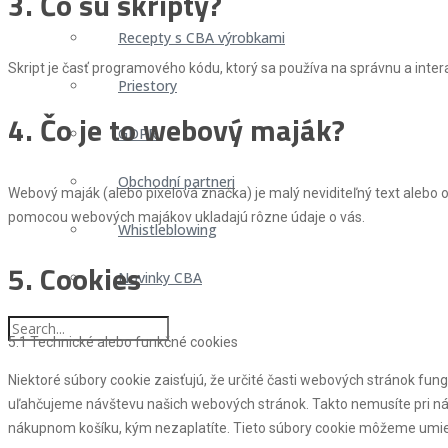
3. Čo sú skripty?
Recepty s CBA výrobkami
Skript je časť programového kódu, ktorý sa používa na správnu a inte
Priestory
4. Čo je to webový maják?
GDPR
Obchodní partneri
Webový maják (alebo pixelová značka) je malý neviditeľný text alebo
pomocou webových majákov ukladajú rôzne údaje o vás.
Whistleblowing
5. Cookies
Novinky CBA
5.1 Technické alebo funkčné cookies
Niektoré súbory cookie zaisťujú, že určité časti webových stránok f
uľahčujeme návštevu našich webových stránok. Takto nemusíte pri n
nákupnom košíku, kým nezaplatíte. Tieto súbory cookie môžeme umie