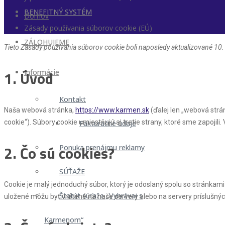
BENEFITNÝ SYSTÉM
Domov
Zásady používania súborov cookie (EÚ)
ZÁLOHUJEME
Tieto Zásady používania súborov cookie boli naposledy aktualizované 10
1. Úvod
Informácie
Kontakt
Naša webová stránka,
https://www.karmen.sk
(ďalej len „webová strá
cookie“). Súbory cookie umiestňujú aj tretie strany, ktoré sme zapoj
Fakturačné údaje
2. Čo sú cookies?
Ponuka prenájmu reklamy
SÚŤAŽE
Cookie je malý jednoduchý súbor, ktorý je odoslaný spolu so stránkam
Štatút súťaže „Vyhrávaj s
uložené môžu byť vrátené na naše servery alebo na servery príslušných
Karmenom“