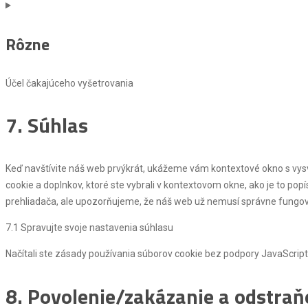
Consent
to
Rôzne
service
complianz
Účel čakajúceho vyšetrovania
Consent
7. Súhlas
to
service
rôzne
Keď navštívite náš web prvýkrát, ukážeme vám kontextové okno s vysve
cookie a doplnkov, ktoré ste vybrali v kontextovom okne, ako je to p
prehliadača, ale upozorňujeme, že náš web už nemusí správne fungov
7.1 Spravujte svoje nastavenia súhlasu
Načítali ste zásady používania súborov cookie bez podpory JavaScript
8. Povolenie/zakázanie a odstraň