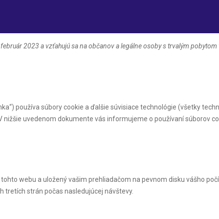
. február 2023 a vzťahujú sa na občanov a legálne osoby s trvalým pobyto
nka“) používa súbory cookie a ďalšie súvisiace technológie (všetky techn
ili. V nižšie uvedenom dokumente vás informujeme o používaní súborov c
i tohto webu a uložený vašim prehliadačom na pevnom disku vášho počít
 tretích strán počas nasledujúcej návštevy.