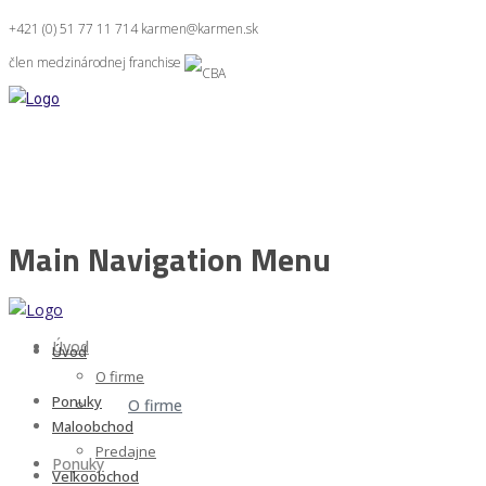
+421 (0) 51 77 11 714
karmen@karmen.sk
člen medzinárodnej franchise
Main Navigation Menu
Úvod
Úvod
O firme
Ponuky
O firme
Maloobchod
Predajne
Ponuky
Veľkoobchod