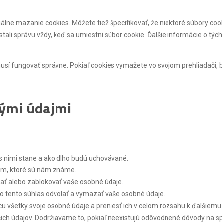
álne mazanie cookies. Môžete tiež špecifikovať, že niektoré súbory c
stali správu vždy, keď sa umiestni súbor cookie. Ďalšie informácie o tý
usí fungovať správne. Pokiaľ cookies vymažete vo svojom prehliadači
nými údajmi
 s nimi stane a ako dlho budú uchovávané.
jom, ktoré sú nám známe.
zať alebo zablokovať vaše osobné údaje.
o tento súhlas odvolať a vymazať vaše osobné údaje.
u všetky svoje osobné údaje a preniesť ich v celom rozsahu k ďalšiemu
ich údajov. Dodržiavame to, pokiaľ neexistujú odôvodnené dôvody na s