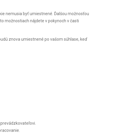
ookie nemusia byť umiestnené. Ďalšou možnosťou
chto možnostiach nájdete v pokynoch v časti
, budú znova umiestnené po vašom súhlase, keď
 prevádzkovateľovi.
pracovanie.