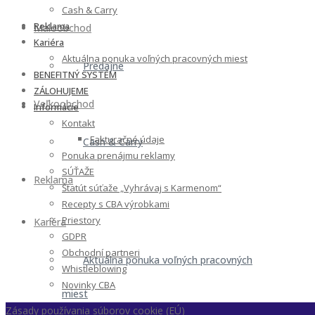
Cash & Carry
Reklama
Maloobchod
Kariéra
Aktuálna ponuka voľných pracovných miest
Predajne
BENEFITNÝ SYSTÉM
ZÁLOHUJEME
Veľkoobchod
Informácie
Kontakt
Fakturačné údaje
Cash & Carry
Ponuka prenájmu reklamy
SÚŤAŽE
Reklama
Štatút súťaže „Vyhrávaj s Karmenom“
Recepty s CBA výrobkami
Priestory
Kariéra
GDPR
Obchodní partneri
Aktuálna ponuka voľných pracovných
Whistleblowing
Novinky CBA
miest
Zásady používania súborov cookie (EÚ)