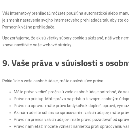
Váš internetový prehliadač môžete použiť na automatické alebo manu
je zmeniť nastavenia svojho internetového prehliadača tak, aby ste do
Pomocník vášho prehliadača.
Upozorňujeme, že ak sú všetky súbory cookie zakázané, náš web nem
znova navštívite naše webové stránky.
9. Vaše práva v súvislosti s osob
Pokiaľ ide o vaše osobné údaje, máte nasledujúce práva:
Máte právo vedieť, prečo sú vaše osobné údaje potrebné, čo sa
Právo na prístup: Máte právo na prístup k svojim osobným úda
Právo na opravu: máte právo kedykoľvek doplniť, opraviť, vyma
Ak nám udelíte súhlas so spracovaním vašich údajov, máte práv
Právo na prenos vašich údajov: máte právo požadovať od správc
Právo namietať: môžete vzniesť námietku proti spracovaniu vaš