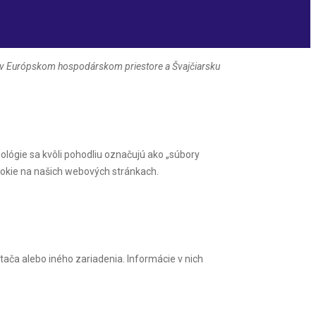
m v Európskom hospodárskom priestore a Švajčiarsku
ológie sa kvôli pohodliu označujú ako „súbory
ookie na našich webových stránkach.
ača alebo iného zariadenia. Informácie v nich