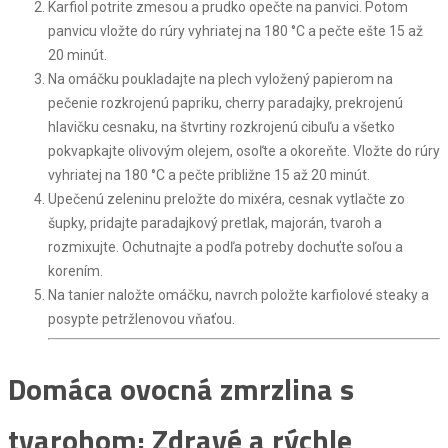
Karfiol potrite zmesou a prudko opečte na panvici. Potom
panvicu vložte do rúry vyhriatej na 180 °C a pečte ešte 15 až
20 minút.
Na omáčku poukladajte na plech vyložený papierom na
pečenie rozkrojenú papriku, cherry paradajky, prekrojenú
hlavičku cesnaku, na štvrtiny rozkrojenú cibuľu a všetko
pokvapkajte olivovým olejem, osoľte a okoreňte. Vložte do rúry
vyhriatej na 180 °C a pečte približne 15 až 20 minút.
Upečenú zeleninu preložte do mixéra, cesnak vytlačte zo
šupky, pridajte paradajkový pretlak, majorán, tvaroh a
rozmixujte. Ochutnajte a podľa potreby dochuťte soľou a
korením.
Na tanier naložte omáčku, navrch položte karfiolové steaky a
posypte petržlenovou vňaťou.
Domáca ovocná zmrzlina s
tvarohom: Zdravé a rýchle