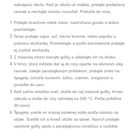
nakrájanú cibuľu. Keď je cibuľa už mäkká, pridajte pretlačený
cesnak a nechajte minútu rozvoňať. Preložte do misy.
Pridajte bravčové mleté mäso, nastrúhanú goudu a dobre
premiešajte.
Teraz pridajte vajce, soľ, čierne korenie, mletú papriku a
polovicu strúhanky. Premiešajte a podľa konzistencie pridajte
aj zvyšok strúhanky.
Z mäsovej zmesi tvarujte guľky a ukladajte ich na dosku.
V hrnci, ktorý môžete dať aj do rúry opečte na olivovom oleji
cesnak, zalejte paradajkovým pretlakom, pridajte zmes na
špagety, ochuťte korením, soľou, cukrom, oreganom a
priveďte do varu.
Keď začne omáčka vrieť, vložte do nej mäsové guľky, hrniec
zakryte a vložte do rúry vyhriatej na 200 °C. Pečte približne
30 minút.
Špagety uvarte vo vriacej osolenej vode podľa návodu na
obale. Sceďte ich a ihneď uložte na tanier. Navrch pridajte
upečené guľky spolu s paradajkovou omáčkou a ozdobte