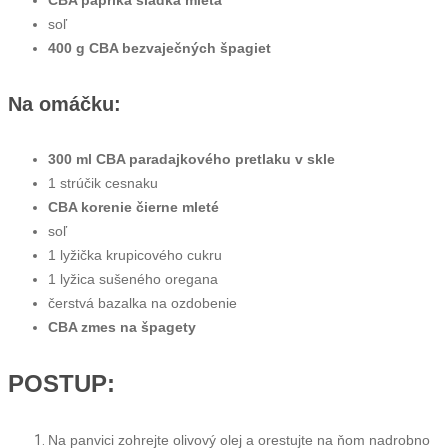
CBA paprika sladká mletá
soľ
400 g CBA bezvaječných špagiet
Na omáčku
:
300 ml
CBA paradajkového pretlaku v skle
1 strúčik cesnaku
CBA korenie čierne mleté
soľ
1 lyžička krupicového cukru
1 lyžica sušeného oregana
čerstvá bazalka na ozdobenie
CBA zmes na špagety
POSTUP:
Na panvici zohrejte olivový olej a orestujte na ňom nadrobno