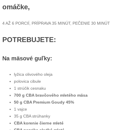
omáčke,
4 AŽ 6 PORCIÍ, PRÍPRAVA 35
MINÚT, PEČENIE 30 MINÚT
POTREBUJETE:
Na mäsové guľky:
lyžica olivového oleja
polovica cibule
1 strúčik cesnaku
700 g CBA bravčového mletého mäsa
50 g CBA Premium Goudy 45%
1 vajce
35 g CBA strúhanky
CBA korenie čierne mleté