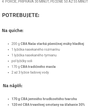
4 PORCIE, PRÍPRAVA 30 MINÚT, PEČENIE 50 AŽ 55 MINÚT
POTREBUJETE:
Na quiche:
200 g
CBA Naša starká pšeničnej múky hladkej
1 lyžička nasekaného rozmarínu
1 lyžička nasekaného tymianu
pol lyžičky soli
170 g
CBA tradičného masla
2 až 3 lyžice ľadovej vody
Na náplň:
170 g CBA jemného hrudkovitého tvarohu
120 ml CBA trvanlivej smotany na šľahanie 30%