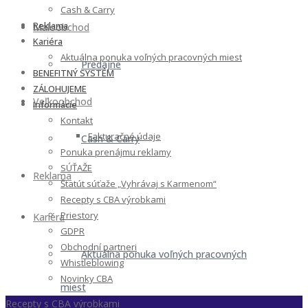
Cash & Carry
Reklama
Maloobchod
Kariéra
Aktuálna ponuka voľných pracovných miest
Predajne
BENEFITNÝ SYSTÉM
ZÁLOHUJEME
Veľkoobchod
Informácie
Kontakt
Fakturačné údaje
Cash & Carry
Ponuka prenájmu reklamy
SÚŤAŽE
Reklama
Štatút súťaže „Vyhrávaj s Karmenom“
Recepty s CBA výrobkami
Priestory
Kariéra
GDPR
Obchodní partneri
Aktuálna ponuka voľných pracovných
Whistleblowing
Novinky CBA
miest
Recepty s CBA výrobkami