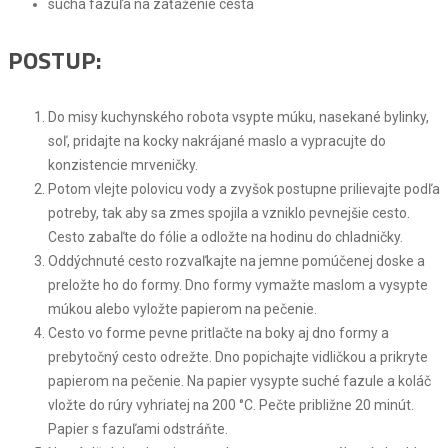
suchá fazuľa na zaťaženie cesta
POSTUP:
Do misy kuchynského robota vsypte múku, nasekané bylinky,
soľ, pridajte na kocky nakrájané maslo a vypracujte do
konzistencie mrveničky.
Potom vlejte polovicu vody a zvyšok postupne prilievajte podľa
potreby, tak aby sa zmes spojila a vzniklo pevnejšie cesto.
Cesto zabaľte do fólie a odložte na hodinu do chladničky.
Oddýchnuté cesto rozvaľkajte na jemne pomúčenej doske a
preložte ho do formy. Dno formy vymažte maslom a vysypte
múkou alebo vyložte papierom na pečenie.
Cesto vo forme pevne pritlačte na boky aj dno formy a
prebytočný cesto odrežte. Dno popichajte vidličkou a prikryte
papierom na pečenie. Na papier vysypte suché fazule a koláč
vložte do rúry vyhriatej na 200 °C. Pečte približne 20 minút.
Papier s fazuľami odstráňte.