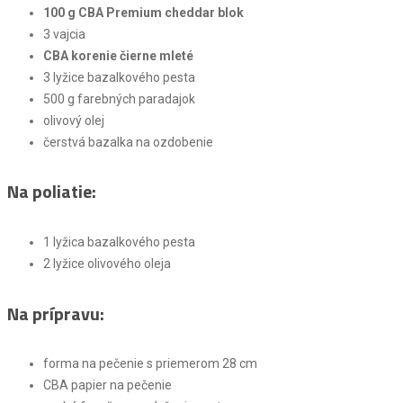
100 g CBA Premium cheddar blok
3 vajcia
CBA korenie čierne mleté
3 lyžice bazalkového pesta
500 g farebných paradajok
olivový olej
čerstvá bazalka na ozdobenie
Na poliatie:
1 lyžica bazalkového pesta
2 lyžice olivového oleja
Na prípravu:
forma na pečenie s priemerom 28 cm
CBA papier na pečenie