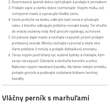
Rozmrazený špenát dobre vyžmýkajte a pridajte k zemiakom.
Pridajte vajce a všetko dobre rozmiešajte. Vsypte múku, soľ,
roztopené maslo a vypracujte hladké cesto.
Cesto preložte na dosku, odkrojte časť cesta a vytvarujte
valec, z ktorého odkrajujte približne rovnaké kúsky. Tie vhoďte
do vriacej osolenej vody. Keď gnocchi vyplávajú, sú hotové.
Do panvice dajte maslo a nechajte rozpustiť, potom pridajte
pretlačený cesnak. Minútu nechajte rozvoňať a vlejte víno.
Varte približne 3 minúty a pridajte šľahačkovú smotanu.
Teraz vsypte postrúhaný syr, sušené bylinky a miešajte, kým
sa syr nerozpustí. Odstavte a dochuťte korením a soľou.
Nakoniec vsypte nasekanú bazalku. Na tanier nalejte omáčku,
pridajte gnocchi a podávajte ozdobené lístkami čerstvej
bazalky.
Vláčny perník s marhuľami