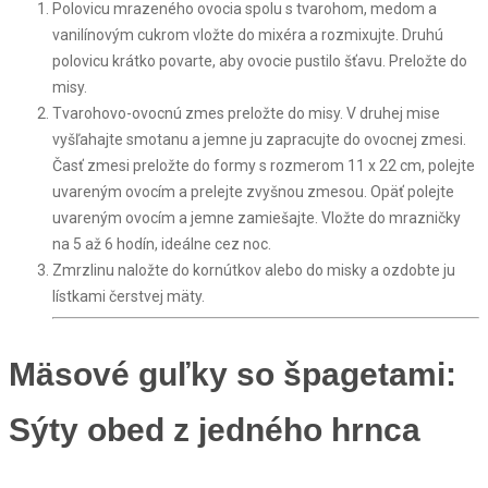
Polovicu mrazeného ovocia spolu s tvarohom, medom a
vanilínovým cukrom vložte do mixéra a rozmixujte. Druhú
polovicu krátko povarte, aby ovocie pustilo šťavu. Preložte do
misy.
Tvarohovo-ovocnú zmes preložte do misy. V druhej mise
vyšľahajte smotanu a jemne ju zapracujte do ovocnej zmesi.
Časť zmesi preložte do formy s rozmerom 11 x 22 cm, polejte
uvareným ovocím a prelejte zvyšnou zmesou. Opäť polejte
uvareným ovocím a jemne zamiešajte. Vložte do mrazničky
na 5 až 6 hodín, ideálne cez noc.
Zmrzlinu naložte do kornútkov alebo do misky a ozdobte ju
lístkami čerstvej mäty.
Mäsové guľky so špagetami:
Sýty obed z jedného hrnca