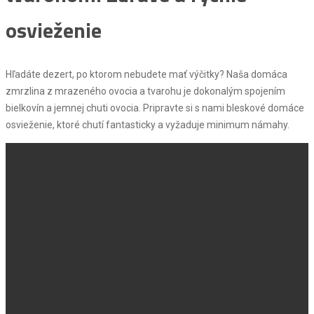
osvieženie
Hľadáte dezert, po ktorom nebudete mať výčitky? Naša domáca
zmrzlina z mrazeného ovocia a tvarohu je dokonalým spojením
bielkovín a jemnej chuti ovocia. Pripravte si s nami bleskové domáce
osvieženie, ktoré chutí fantasticky a vyžaduje minimum námahy.