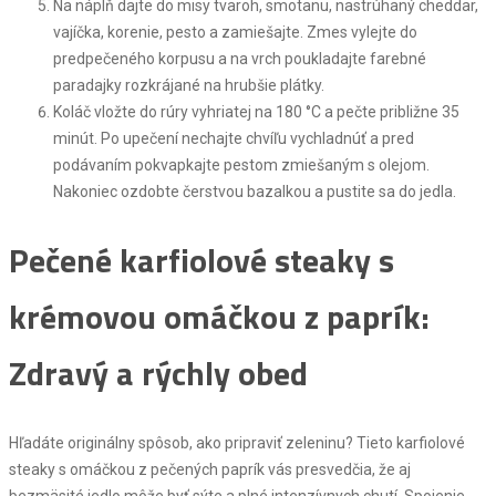
Na náplň dajte do misy tvaroh, smotanu, nastrúhaný cheddar,
vajíčka, korenie, pesto a zamiešajte. Zmes vylejte do
predpečeného korpusu a na vrch poukladajte farebné
paradajky rozkrájané na hrubšie plátky.
Koláč vložte do rúry vyhriatej na 180 °C a pečte približne 35
minút. Po upečení nechajte chvíľu vychladnúť a pred
podávaním pokvapkajte pestom zmiešaným s olejom.
Nakoniec ozdobte čerstvou bazalkou a pustite sa do jedla.
Pečené karfiolové steaky s
krémovou omáčkou z paprík:
Zdravý a rýchly obed
Hľadáte originálny spôsob, ako pripraviť zeleninu? Tieto karfiolové
steaky s omáčkou z pečených paprík vás presvedčia, že aj
bezmäsité jedlo môže byť sýte a plné intenzívnych chutí. Spojenie