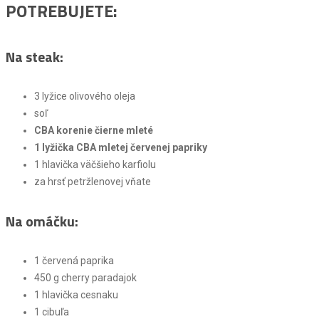
POTREBUJETE:
Na steak:
3 lyžice olivového oleja
soľ
CBA korenie čierne mleté
1 lyžička CBA mletej červenej papriky
1 hlavička väčšieho karfiolu
za hrsť petržlenovej vňate
Na omáčku
:
1 červená paprika
450 g cherry paradajok
1 hlavička cesnaku
1 cibuľa