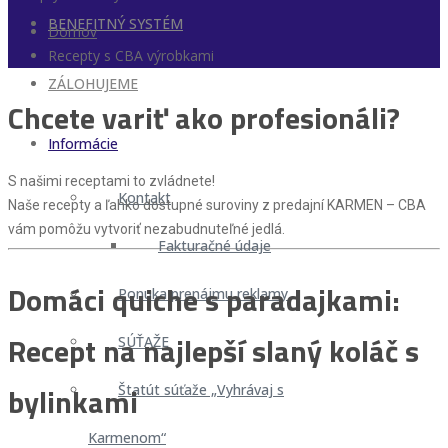
BENEFITNÝ SYSTÉM
Domov
Recepty s CBA výrobkami
ZÁLOHUJEME
Chcete variť ako profesionáli?
Informácie
S našimi receptami to zvládnete!
Kontakt
Naše recepty a ľahko dostupné suroviny z predajní KARMEN – CBA
vám pomôžu vytvoriť nezabudnuteľné jedlá.
Fakturačné údaje
Domáci quiche s paradajkami:
Ponuka prenájmu reklamy
Recept na najlepší slaný koláč s
SÚŤAŽE
bylinkami
Štatút súťaže „Vyhrávaj s
Karmenom“