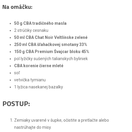
Na omáčku
:
50 g
CBA tradičného masla
2 strúčiky cesnaku
50 ml CBA Chat Noir Veltlínske zelené
250 ml CBA šľahačkovej smotany 33%
150 g CBA Premium Švajcar bloku 45%
pol lyžičky sušených talianskych byliniek
CBA korenie čierne mleté
soľ
vetvička tymianu
1 lyžica nasekanej bazalky
POSTUP:
Zemiaky uvarené v šupke, očistite a pretlačte alebo
nastrúhajte do misy.