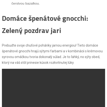
čerstvou bazalkou.
Domáce špenátové gnocchi:
Zelený pozdrav jari
Prebuďte svoje chuťové poháriky jarnou energiou! Tieto domáce
špenátové gnocchi hrajú sýtymi farbami a v kombinácii s krémovou
syrovou omáčkou tvoria dokonalý súlad. Je to ľahký, no sýty obed,
ktorý na váš stôl prinesie kúsok rozkvitnutej lúky.