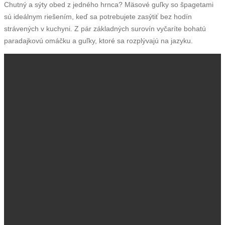
Chutný a sýty obed z jedného hrnca? Mäsové guľky so špagetami
sú ideálnym riešením, keď sa potrebujete zasýtiť bez hodín
strávených v kuchyni. Z pár základných surovín vyčaríte bohatú
paradajkovú omáčku a guľky, ktoré sa rozplývajú na jazyku.