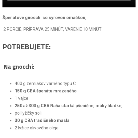
Špenátové gnocchi so syrovou omáčkou,
2 PORCIE, PRÍPRAVA 25 MINÚT, VARENIE 10 MINÚT
POTREBUJETE:
Na gnocchi:
400 g zemiakov varného typu C
150 g CBA špenátu mrazeného
1 vajce
250 až 300 g
CBA Naša starká pšeničnej múky hladkej
pol lyžičky soli
30 g
CBA tradičného masla
2 lyžice olivového oleja