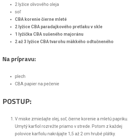
2 lyžice olivového oleja
soľ
CBA korenie čierne mleté
2 lyžice
CBA paradajkového pretlaku v skle
1 lyžička CBA sušeného majoránu
2 až 3 lyžice CBA tvarohu mäkkého odtučneného
Na prípravu:
plech
CBA papier na pečenie
POSTUP:
V miske zmiešajte olej, soľ, čierne korenie a mletú papriku.
Umytý karfiol rozrežte priamo v strede. Potom z každej
polovice karfiolu nakrájajte 1,5 až 2 cm hrubé plátky.