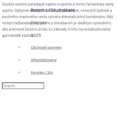
Využite sezónu paradajok naplno a upečte si tento fantastický slaný
Recepty s CBA výrobkami
quiche. Spojenie sladkých dozretých paradajok, voňavých byliniek a
poctivého maslového cesta vytvára dokonalú letnú kombináciu. Náš
Priestory
recept na paradajkový quiche s cheddarom je ideálnym spôsobom,
ako premeniť čerstvú úrodu zo záhrady či trhu na nezabudnuteľný
GDPR
gurmánsky zážitok.
Obchodní partneri
Whistleblowing
Novinky CBA