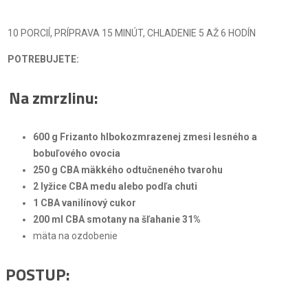
10 PORCIÍ, PRÍPRAVA 15 MINÚT, CHLADENIE 5 AŽ 6 HODÍN
POTREBUJETE:
Na zmrzlinu:
600 g Frizanto hlbokozmrazenej zmesi lesného a
bobuľového ovocia
250 g CBA mäkkého odtučneného tvarohu
2 lyžice CBA medu alebo podľa chuti
1 CBA vanilínový cukor
200 ml CBA smotany na šľahanie 31%
mäta na ozdobenie
POSTUP: