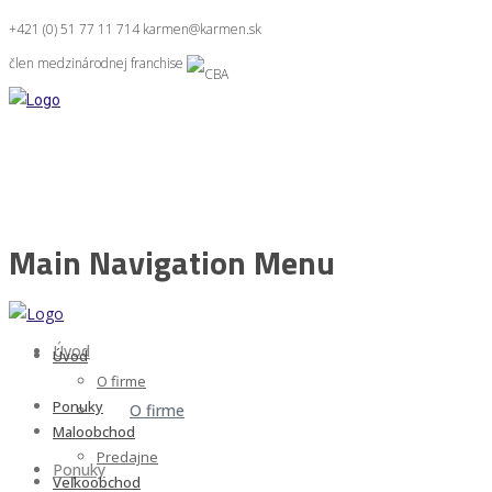
+421 (0) 51 77 11 714
karmen@karmen.sk
člen medzinárodnej franchise
Main Navigation Menu
Úvod
Úvod
O firme
Ponuky
O firme
Maloobchod
Predajne
Ponuky
Veľkoobchod