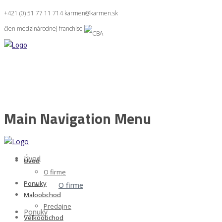
+421 (0) 51 77 11 714
karmen@karmen.sk
člen medzinárodnej franchise
Main Navigation Menu
Úvod
Úvod
O firme
Ponuky
O firme
Maloobchod
Predajne
Ponuky
Veľkoobchod