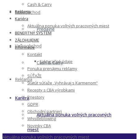
Cash & Carry
Reklama
Maloobchod
Kariéra
Aktuálna ponuka voľných pracovných miest
Predajne
BENEFITNÝ SYSTÉM
ZÁLOHUJEME
Veľkoobchod
Informácie
Kontakt
Fakturačné údaje
Cash & Carry
Ponuka prenájmu reklamy
SÚŤAŽE
Reklama
Štatút súťaže „Vyhrávaj s Karmenom“
Recepty s CBA výrobkami
Priestory
Kariéra
GDPR
Obchodní partneri
Aktuálna ponuka voľných pracovných
Whistleblowing
Novinky CBA
miest
Aktuálna ponuka voľných pracovných miest