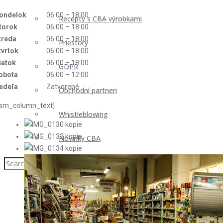
ondelok
06:00 – 18:00
Recepty s CBA výrobkami
torok
06:00 – 18:00
treda
06:00 – 18:00
Priestory
tvrtok
06:00 – 18:00
iatok
06:00 – 18:00
GDPR
obota
06:00 – 12:00
edeľa
Zatvorené
Obchodní partneri
/sm_column_text]
Whistleblowing
Novinky CBA