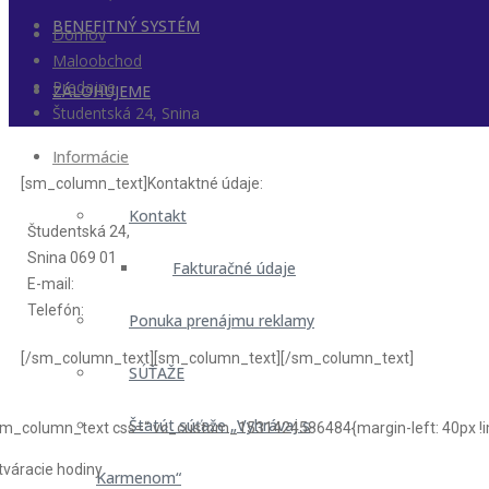
BENEFITNÝ SYSTÉM
Domov
Maloobchod
Predajne
ZÁLOHUJEME
Študentská 24, Snina
Informácie
[sm_column_text]Kontaktné údaje:
Kontakt
Študentská 24,
Snina 069 01
Fakturačné údaje
E-mail:
Telefón:
Ponuka prenájmu reklamy
[/sm_column_text][sm_column_text][/sm_column_text]
SÚŤAŽE
Štatút súťaže „Vyhrávaj s
sm_column_text css=“.vc_custom_1531424586484{margin-left: 40px !im
tváracie hodiny
Karmenom“