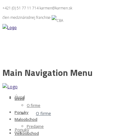
+421 (0) 51 77 11 714
karmen@karmen.sk
člen medzinárodnej franchise
Main Navigation Menu
Úvod
Úvod
O firme
Ponuky
O firme
Maloobchod
Predajne
Ponuky
Veľkoobchod