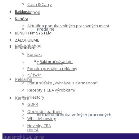
Cash & Carry
Reklama
Maloobchod
Kariéra
Aktuálna ponuka voľných pracovných miest
Predajne
BENEFITNÝ SYSTÉM
ZÁLOHUJEME
Veľkoobchod
Informácie
Kontakt
Fakturačné údaje
Cash & Carry
Ponuka prenájmu reklamy
SÚŤAŽE
Reklama
Štatút súťaže „Vyhrávaj s Karmenom“
Recepty s CBA výrobkami
Priestory
Kariéra
GDPR
Obchodní partneri
Aktuálna ponuka voľných pracovných
Whistleblowing
Novinky CBA
miest
Študentská 24, Snina