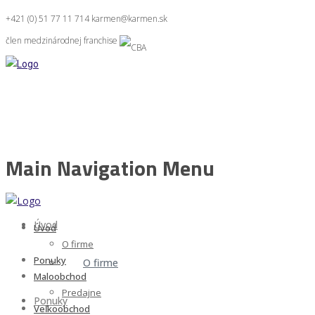
+421 (0) 51 77 11 714
karmen@karmen.sk
člen medzinárodnej franchise
Main Navigation Menu
Úvod
Úvod
O firme
Ponuky
O firme
Maloobchod
Predajne
Ponuky
Veľkoobchod