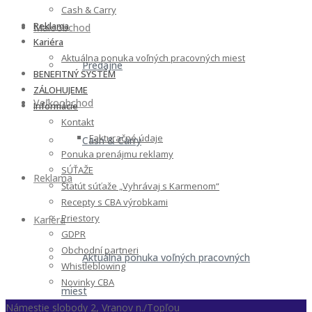
Cash & Carry
Reklama
Maloobchod
Kariéra
Aktuálna ponuka voľných pracovných miest
Predajne
BENEFITNÝ SYSTÉM
ZÁLOHUJEME
Veľkoobchod
Informácie
Kontakt
Fakturačné údaje
Cash & Carry
Ponuka prenájmu reklamy
SÚŤAŽE
Reklama
Štatút súťaže „Vyhrávaj s Karmenom“
Recepty s CBA výrobkami
Priestory
Kariéra
GDPR
Obchodní partneri
Aktuálna ponuka voľných pracovných
Whistleblowing
Novinky CBA
miest
Námestie slobody 2, Vranov n./Topľou