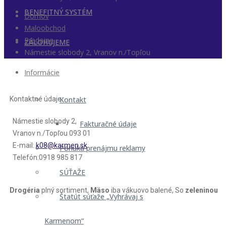
BENEFITNÝ SYSTÉM
Domov
Maloobchod
Predajne
ZÁLOHUJEME
Námestie slobody 2, Vranov n./Topľou
Informácie
Kontakt
Kontaktné údaje:
Námestie slobody 2,
Fakturačné údaje
Vranov n./Topľou 093 01
E-mail:
k08@karmen.sk
Ponuka prenájmu reklamy
Telefón:0918 985 817
SÚŤAŽE
Drogéria
plný sortiment,
Mäso
iba vákuovo balené, So
zeleninou
Štatút súťaže „Vyhrávaj s
Karmenom“