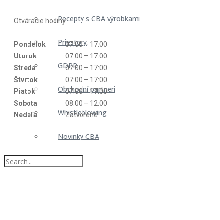
Recepty s CBA výrobkami
Otváracie hodiny
Priestory
Pondelok
07:00 – 17:00
Utorok
07:00 – 17:00
GDPR
Streda
07:00 – 17:00
Štvrtok
07:00 – 17:00
Obchodní partneri
Piatok
07:00 – 17:00
Sobota
08:00 – 12:00
Whistleblowing
Nedeľa
Zatvorené
Novinky CBA