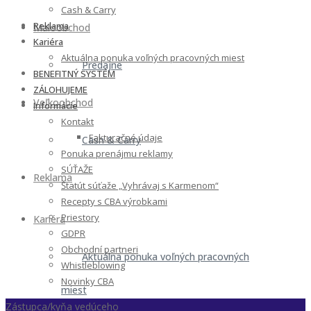
Cash & Carry
Reklama
Maloobchod
Kariéra
Aktuálna ponuka voľných pracovných miest
Predajne
BENEFITNÝ SYSTÉM
ZÁLOHUJEME
Veľkoobchod
Informácie
Kontakt
Fakturačné údaje
Cash & Carry
Ponuka prenájmu reklamy
SÚŤAŽE
Reklama
Štatút súťaže „Vyhrávaj s Karmenom“
Recepty s CBA výrobkami
Priestory
Kariéra
GDPR
Obchodní partneri
Aktuálna ponuka voľných pracovných
Whistleblowing
Novinky CBA
miest
Zástupca/kyňa vedúceho