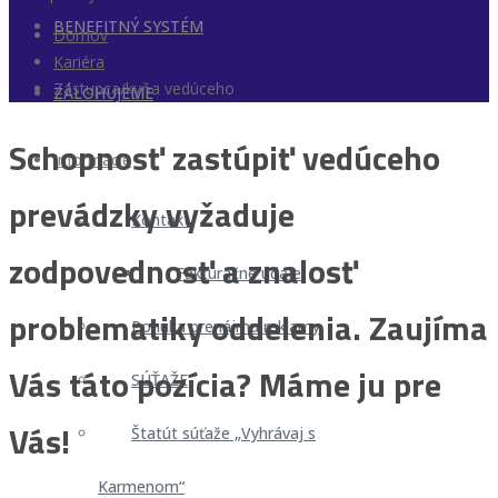
BENEFITNÝ SYSTÉM
Domov
Kariéra
Zástupca/kyňa vedúceho
ZÁLOHUJEME
Schopnosť zastúpiť vedúceho
Informácie
prevádzky vyžaduje
Kontakt
zodpovednosť a znalosť
Fakturačné údaje
problematiky oddelenia. Zaujíma
Ponuka prenájmu reklamy
Vás táto pozícia? Máme ju pre
SÚŤAŽE
Vás!
Štatút súťaže „Vyhrávaj s
Karmenom“