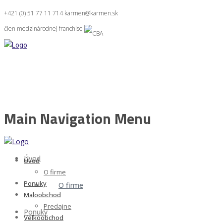
+421 (0) 51 77 11 714
karmen@karmen.sk
člen medzinárodnej franchise
Main Navigation Menu
Úvod
Úvod
O firme
Ponuky
O firme
Maloobchod
Predajne
Ponuky
Veľkoobchod