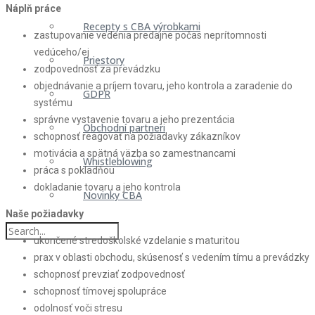
Náplň práce
Recepty s CBA výrobkami
zastupovanie vedenia predajne počas neprítomnosti
vedúceho/ej
Priestory
zodpovednosť za prevádzku
objednávanie a príjem tovaru, jeho kontrola a zaradenie do
GDPR
systému
správne vystavenie tovaru a jeho prezentácia
Obchodní partneri
schopnosť reagovať na požiadavky zákazníkov
motivácia a spätná väzba so zamestnancami
Whistleblowing
práca s pokladňou
dokladanie tovaru a jeho kontrola
Novinky CBA
Naše požiadavky
ukončené stredoškolské vzdelanie s maturitou
prax v oblasti obchodu, skúsenosť s vedením tímu a prevádzky
schopnosť prevziať zodpovednosť
schopnosť tímovej spolupráce
odolnosť voči stresu