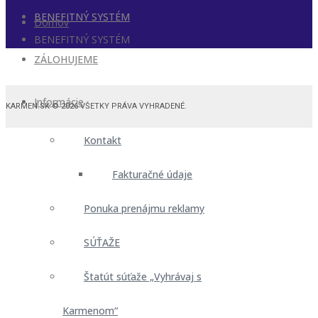
BENEFITNÝ SYSTÉM
Domov
BENEFITNÝ SYSTÉM
ZÁLOHUJEME
Informácie
KARMEN.SK © 2026 VŠETKY PRÁVA VYHRADENÉ.
Kontakt
Fakturačné údaje
Ponuka prenájmu reklamy
SÚŤAŽE
Štatút súťaže „Vyhrávaj s
Karmenom“