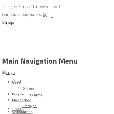
+421 (0) 51 77 11 714
karmen@karmen.sk
člen medzinárodnej franchise
Main Navigation Menu
Úvod
Úvod
O firme
Ponuky
O firme
Maloobchod
Predajne
Ponuky
Veľkoobchod