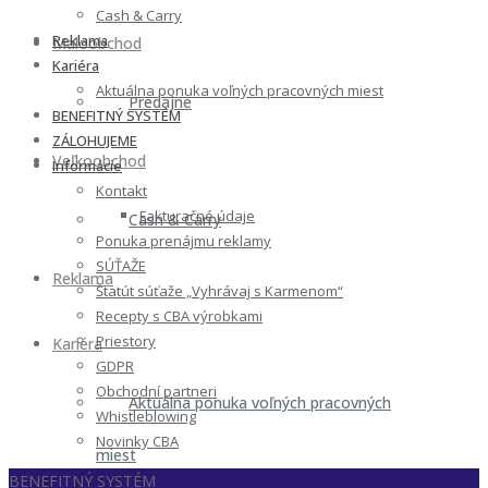
Cash & Carry
Reklama
Maloobchod
Kariéra
Aktuálna ponuka voľných pracovných miest
Predajne
BENEFITNÝ SYSTÉM
ZÁLOHUJEME
Veľkoobchod
Informácie
Kontakt
Fakturačné údaje
Cash & Carry
Ponuka prenájmu reklamy
SÚŤAŽE
Reklama
Štatút súťaže „Vyhrávaj s Karmenom“
Recepty s CBA výrobkami
Priestory
Kariéra
GDPR
Obchodní partneri
Aktuálna ponuka voľných pracovných
Whistleblowing
Novinky CBA
miest
BENEFITNÝ SYSTÉM